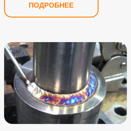
Отзывы
«ООО МСК Локомотив является
давним
нашим партнёром, регулярно
обращаемся по токарно-фрезерным
услугам»
Васин Геннадий Георгиевич
Начальник производства