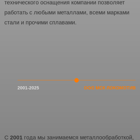
Контакты
8 (913) 618-66-11
lokomsk@yandex.ru
скопировано
Политика конфиденциальности
Разработка сайта
Студия NaZare