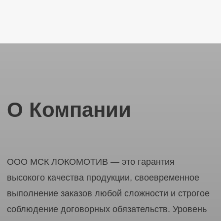
ЛОКОМОТИВ
МЕТАЛЛО
СТРОИТЕЛЬНАЯ
КОМПАНИЯ
ООО МСК «Локомотив»
ИНН 5506171793
Услуги
Металлоконструкции
Плазменная резка
Фундаментные болты
Лазерная резка
Закладные детали
Рубка металла
Токарные работы
Сварка аргоном
Фрезерные работы
Сальники набивные