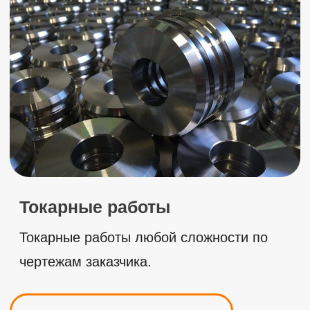
2001-2025
ООО МСК ЛОКОМОТИВ
С
2001
года мы занимаемся металлообработкой,
в нашем штате специалисты с опытом работы
более 30-ти лет! Мы обладаем высокими
производственными мощностями: собственный
цех с парком станков с ЧПУ и
профессионального оборудования для резки
металла по чертежам, гибки, сварки и других
операций.
На счету нашей компании более
100'000
довольных заказчиков, с которыми мы
продолжаем сотрудничество и по сей день!