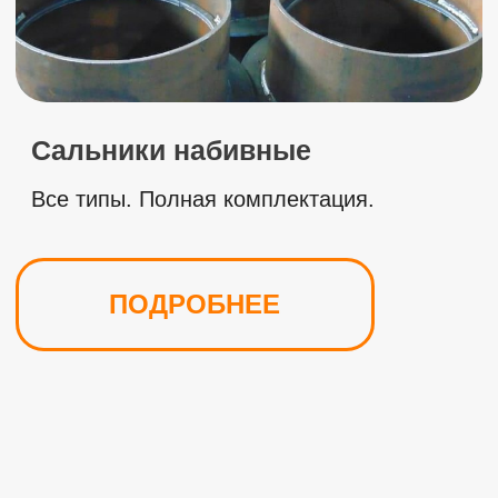
«ООО МСК Локомотив является
давним
нашим партнёром, регулярно
обращаемся по токарно-фрезерным
услугам»
Васин Геннадий Георгиевич
Начальник производства