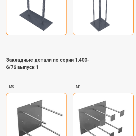
Так же оказываем
другие услуги
Закладные детали по серии 1.400-
6/76 выпуск 1
М0
М1