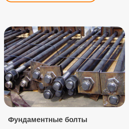
ООО МСК ЛОКОМОТИВ — это гарантия
высокого качества продукции, своевременное
выполнение заказов любой сложности и строгое
соблюдение договорных обязательств. Уровень
технического оснащения компании позволяет
работать с любыми металлами, всеми марками
стали и прочими сплавами.
2001-2025
ООО МСК ЛОКОМОТИВ
С
2001
года мы занимаемся металлообработкой,
в нашем штате специалисты с опытом работы