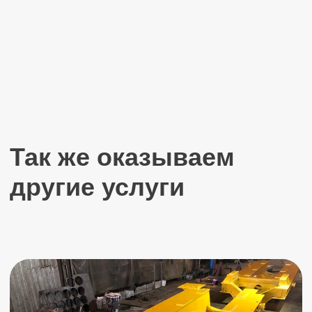
Фундаментные болты
Изготавливаем
все
виды фундаментных
болтов. Любой марки стали. По ГОСТ-у.
ПОДРОБНЕЕ