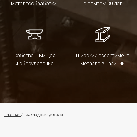
Изготавливаем все
виды закладных
деталей