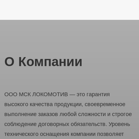
Контакты
Вы можете связаться с нами любым
удобным способом, чтобы обсудить
возможное сотрудничество или запросить
коммерческое предложение.
8 (913) 618-66-11
lokomsk@yandex.ru
скопировано
г. Омск ул. Ипподромная 2/3