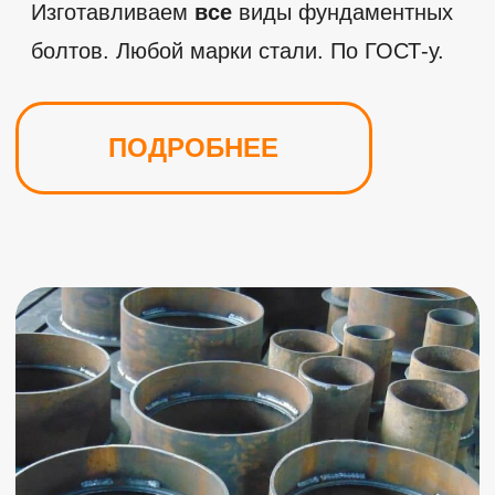
более 30-ти лет! Мы обладаем высокими
производственными мощностями: собственный
цех с парком станков с ЧПУ и
профессионального оборудования для резки
металла по чертежам, гибки, сварки и других
операций.
На счету нашей компании более
100'000
довольных заказчиков, с которыми мы
продолжаем сотрудничество и по сей день!
Отзывы