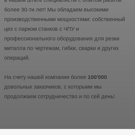
ИНН 5506171793
Услуги
Металлоконструкции
Плазменная резка
Фундаментные болты
Лазерная резка
Закладные детали
Рубка металла
Токарные работы
Сварка аргоном
Фрезерные работы
Сальники набивные
Контакты
8 (913) 618-66-11
lokomsk@yandex.ru
скопировано