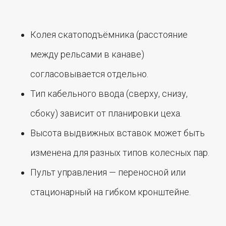
Услуги
Колея скатоподъёмника (расстояние
между рельсами в канаве)
Металлоконструкции
Плазменная резка
Фундаментные болты
Лазерная резка
согласовывается отдельно.
Закладные детали
Рубка металла
Тип кабельного ввода (сверху, снизу,
Токарные работы
Сварка аргоном
сбоку) зависит от планировки цеха.
Фрезерные работы
Сальники набивные
Высота выдвижных вставок может быть
Контакты
изменена для разных типов колесных пар.
Пульт управления — переносной или
8 (913) 618-66-11
lokomsk@yandex.ru
стационарный на гибком кронштейне.
скопировано