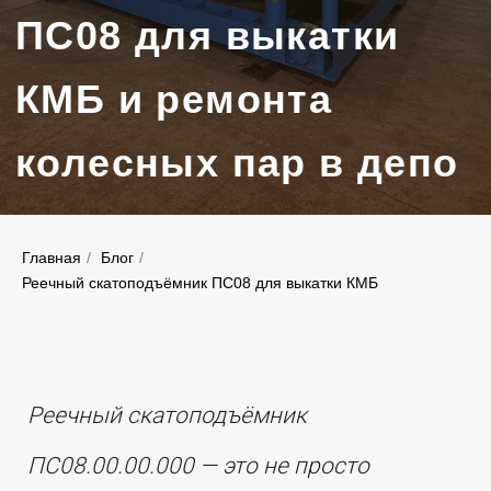
Реечный скатоподъёмник
ПС08.00.00.000 — это не просто
грузоподъемное устройство, а
Главная
/
Блог
/
полноценный технологический
Реечный скатоподъёмник ПС08 для выкатки КМБ
инструмент, который делает процесс
смены КМБ быстрым, безопасным и
малозатратным. Именно поэтому он уже
много лет остается востребованным в
депо, где ценят надежность и простоту.