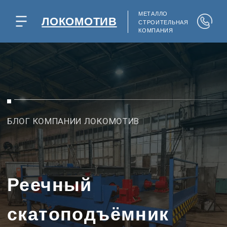
МЕТАЛЛО
ЛОКОМОТИВ
СТРОИТЕЛЬНАЯ
КОМПАНИЯ
БЛОГ КОМПАНИИ ЛОКОМОТИВ
Реечный
скатоподъёмник
ПС08 для выкатки
КМБ и ремонта
колесных пар в депо